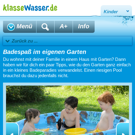
Kinder
Menü
A+
Info
Zurück zu ...
Badespaß im eigenen Garten
Du wohnst mit deiner Familie in einem Haus mit Garten? Dann
haben wir für dich ein paar Tipps, wie du den Garten ganz einfach
in ein kleines Badeparadies verwandelst. Einen riesigen Pool
brauchst du dazu jedenfalls nicht.