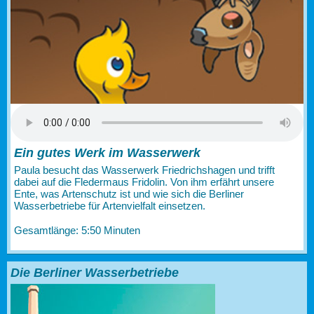
Ein gutes Werk im Wasserwerk
Paula besucht das Wasserwerk Friedrichshagen und trifft
dabei auf die Fledermaus Fridolin. Von ihm erfährt unsere
Ente, was Artenschutz ist und wie sich die Berliner
Wasserbetriebe für Artenvielfalt einsetzen.
Gesamtlänge: 5:50 Minuten
Die Berliner Wasserbetriebe