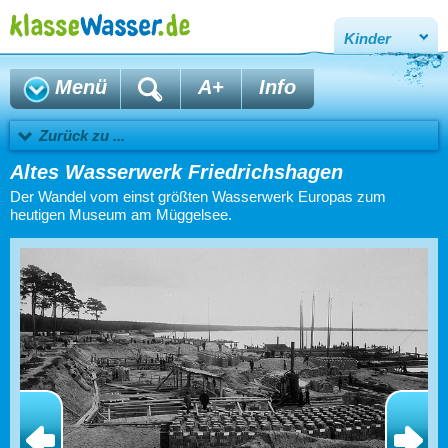
Kinder
Menü
A+
Info
Zurück zu ...
Altes Wasserwerk Friedrichshagen
Der Wandel vom einst größten Wasserwerk Europas zum
heutigen Museum am Müggelsee.