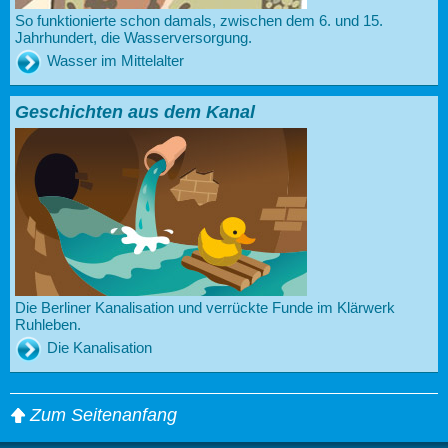
So funktionierte schon damals, zwischen dem 6. und 15.
Jahrhundert, die Wasserversorgung.
Wasser im Mittelalter
Geschichten aus dem Kanal
Die Berliner Kanalisation und verrückte Funde im Klärwerk
Ruhleben.
Die Kanalisation
Zum Seitenanfang