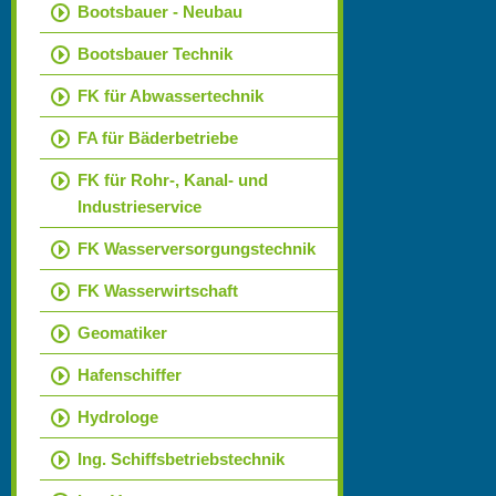
Bootsbauer - Neubau
Bootsbauer Technik
FK für Abwassertechnik
FA für Bäderbetriebe
FK für Rohr-, Kanal- und
Industrieservice
FK Wasserversorgungstechnik
FK Wasserwirtschaft
Geomatiker
Hafenschiffer
Hydrologe
Ing. Schiffsbetriebstechnik