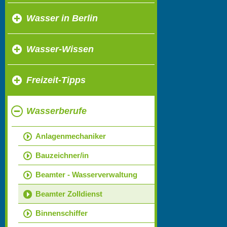
Wasser in Berlin
Wasser-Wissen
Freizeit-Tipps
Wasserberufe
Anlagenmechaniker
Bauzeichner/in
Beamter - Wasserverwaltung
Beamter Zolldienst
Binnenschiffer