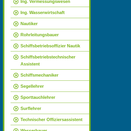
Ing. Vermessungswesen
Ing. Wasserwirtschaft
Nautiker
Rohrleitungsbauer
Schiffsbetriebsoffizier Nautik
Schiffsbetriebstechnischer
Assistent
Schiffsmechaniker
Segellehrer
Sporttauchlehrer
Surflehrer
Technischer Offiziersassistent
Wasserbauer