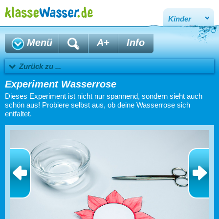
Kinder
Menü
A+
Info
Zurück zu ...
Experiment Wasserrose
Dieses Experiment ist nicht nur spannend, sondern sieht auch
schön aus! Probiere selbst aus, ob deine Wasserrose sich
entfaltet.