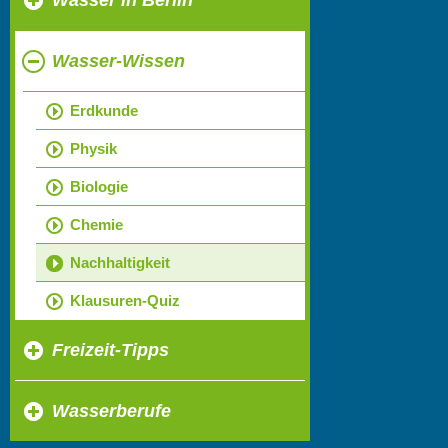
Wasser in Berlin
Wasser-Wissen
Erdkunde
Physik
Biologie
Chemie
Nachhaltigkeit
Klausuren-Quiz
Freizeit-Tipps
Wasserberufe