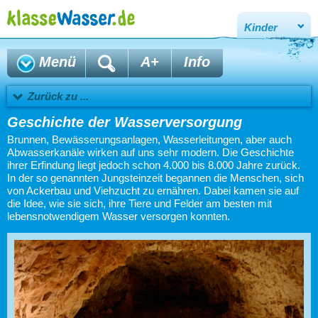
Kinder
Menü
A+
Info
Zurück zu ...
Geschichte der Wasserversorgung
Brunnen, Bewässerungsanlagen, Wasserleitungen, aber auch
Abwasserkanäle wirken auf uns sehr modern. Die Geschichte
ihrer Erfindung liegt jedoch schon 4.000 bis 8.000 Jahre zurück.
In der so genannten Jungsteinzeit begannen die Menschen, sich
von Ackerbau und Viehzucht zu ernähren. Dabei kamen sie auf
die Idee, wie sie sich, ihre Tiere und Felder am besten mit
lebensnotwendigem Wasser versorgen konnten.