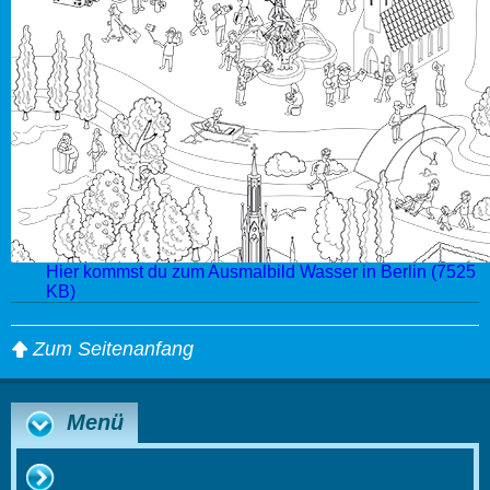
Hier kommst du zum Ausmalbild Wasser in Berlin (7525
KB)
Zum Seitenanfang
Menü