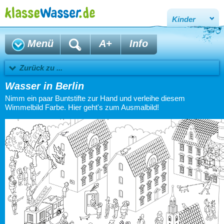
Kinder
Menü
A+
Info
Zurück zu ...
Wasser in Berlin
Nimm ein paar Buntstifte zur Hand und verleihe diesem
Wimmelbild Farbe. Hier geht's zum Ausmalbild!