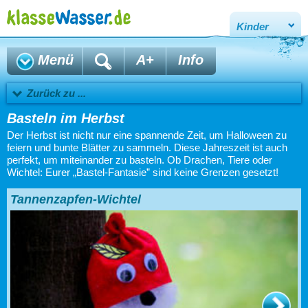
Kinder
Menü
A+
Info
Zurück zu ...
Basteln im Herbst
Der Herbst ist nicht nur eine spannende Zeit, um Halloween zu
feiern und bunte Blätter zu sammeln. Diese Jahreszeit ist auch
perfekt, um miteinander zu basteln. Ob Drachen, Tiere oder
Wichtel: Eurer „Bastel-Fantasie” sind keine Grenzen gesetzt!
Tannenzapfen-Wichtel