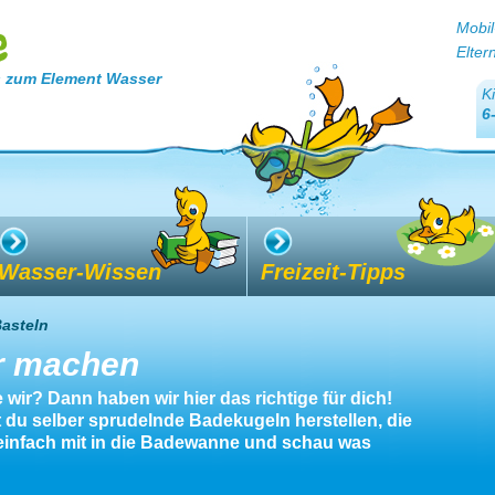
Mobil
Elter
 zum Element Wasser
K
6
Wasser-Wissen
Freizeit-Tipps
asteln
r machen
 wir? Dann haben wir hier das richtige für dich!
t du selber sprudelnde Badekugeln herstellen, die
einfach mit in die Badewanne und schau was