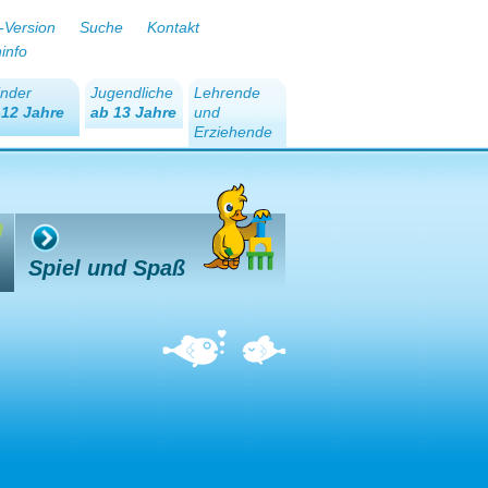
-Version
Suche
Kontakt
ninfo
inder
Jugendliche
Lehrende
-12 Jahre
ab 13 Jahre
und
Erziehende
Spiel und Spaß