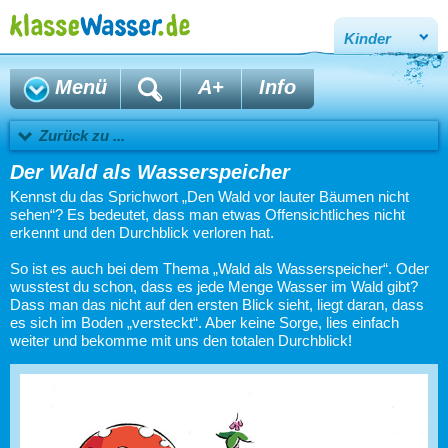
Kinder
Menü
A+
Info
Zurück zu ...
Der Wald als Wasserspeicher
Kennst du das Sprichwort „Den Wald vor lauter Bäumen nicht
sehen“? Es bedeutet, dass man etwas Offensichtliches nicht
erkennt und den Durchblick verloren hat.
So ist es auch bei dem Thema „Wald als Wasserspeicher“. Oder
wusstest du schon, dass es jede Menge Wasser im Wald gibt?
Dass man das nicht auf den ersten Blick sieht, liegt daran, dass
es sich im Boden „versteckt“. Aber keine Sorge, lies einfach
weiter und bekomme mit uns den totalen Durchblick!