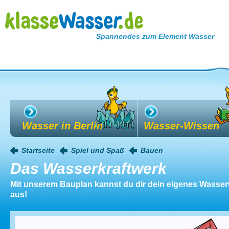
Spannendes zum Element Wasser
Wasser in Berlin
Wasser-Wissen
Startseite
Spiel und Spaß
Bauen
Das Wasserkraftwerk
Mit unserem Bauplan kannst du dir dein eigenes Wasser
aus!