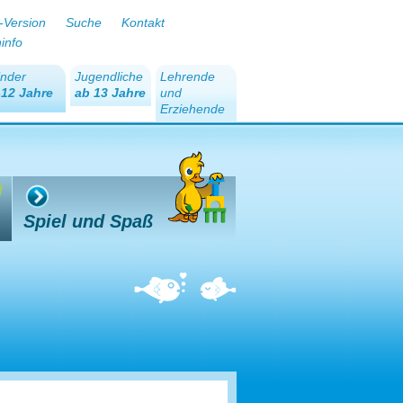
-Version
Suche
Kontakt
ninfo
inder
Jugendliche
Lehrende
-12 Jahre
ab 13 Jahre
und
Erziehende
Spiel und Spaß