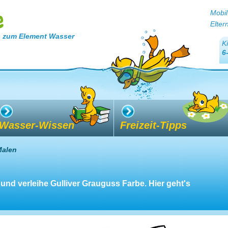
Mobil
Elter
 zum Element Wasser
K
6
Wasser-Wissen
Freizeit-Tipps
Malen
und verleihe Gulliver Grauguss Farbe. Hier geht's