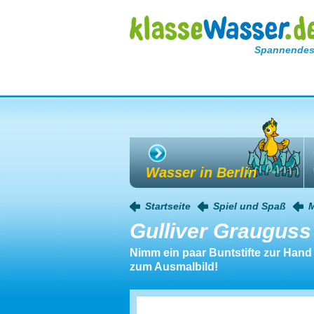
Spannendes
Wasser in Berlin
Startseite
Spiel und Spaß
Gulliver Grauguss
Nimm ein paar Buntstifte zur Hand 
zum Ausmalbild!