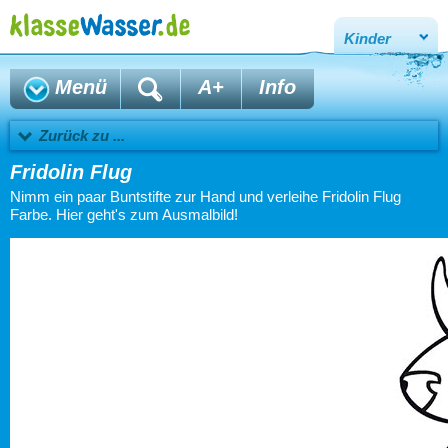
Kinder
Menü
A+
Info
Zurück zu ...
Fridolin Flug
Nimm ein paar Buntstifte zur Hand und verleihe Fridolin Flug
Farbe. Hier geht's zum Ausmalbild!