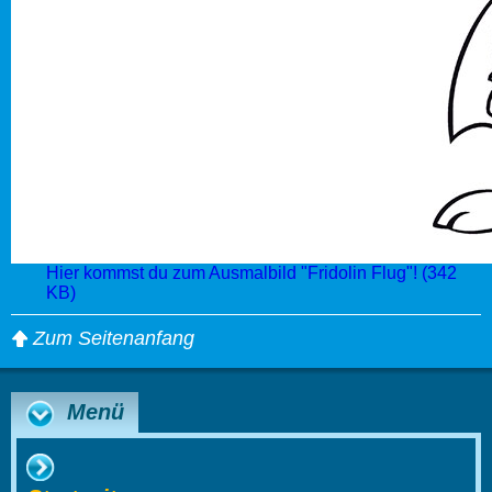
Hier kommst du zum Ausmalbild "Fridolin Flug"! (342
KB)
Zum Seitenanfang
Menü