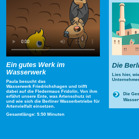
Ein gutes Werk im
Die Berl
Wasserwerk
Lies hier, w
Unternehmen
Paula besucht das
Wasserwerk Friedrichshagen und trifft
dabei auf die Fledermaus Fridolin. Von ihm
Die Ges
erfährt unsere Ente, was Artenschutz ist
Wasser
und wie sich die Berliner Wasserbetriebe für
Artenvielfalt einsetzen.
Gesamtlänge: 5:50 Minuten