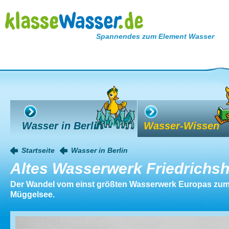
Spannendes zum Element Wasser
Wasser in Berlin
Wasser-Wissen
Startseite
Wasser in Berlin
Altes Wasserwerk Friedrichs
Der Wandel vom einst größten Wasserwerk Europas zu
Müggelsee.