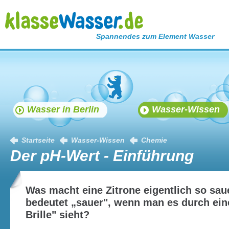
Spannendes zum Element Wasser
Wasser in Berlin
Wasser-Wissen
Startseite
Wasser-Wissen
Chemie
Der pH-Wert - Einführung
Was macht eine Zitrone eigentlich so sa
bedeutet „sauer", wenn man es durch ei
Brille" sieht?