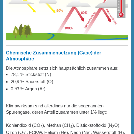
Chemische Zusammensetzung (Gase) der
Atmosphäre
Die Atmosphäre setzt sich hauptsächlich zusammen aus:
78,1 % Stickstoff (N)
20,9 % Sauerstoff (O)
0,93 % Argon (Ar)
Klimawirksam sind allerdings nur die sogenannten
Spurengase, deren Anteil zusammen unter 1% liegt:
Kohlendioxid (CO
), Methan (CH
), Distickstoffoxid (N
O),
2
4
2
Ozon (O
), FCKW, Helium (He), Neon (Ne), Wasserstoff (H).