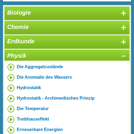
Biologie
Chemie
Erdkunde
Physik
Die Aggregatzustände
Die Anomalie des Wassers
Hydrostatik
Hydrostatik - Archimedisches Prinzip
Die Temperatur
Treibhauseffekt
Erneuerbare Energien