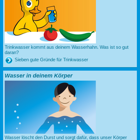
Trinkwasser kommt aus deinem Wasserhahn. Was ist so gut
daran?
Sieben gute Gründe für Trinkwasser
Wasser in deinem Körper
Wasser löscht den Durst und sorgt dafür, dass unser Körper