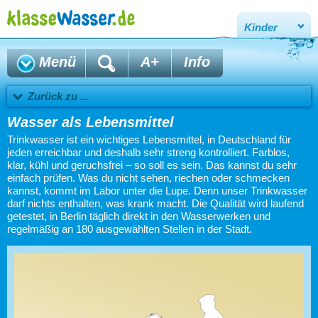
Kinder
Menü
A+
Info
Zurück zu ...
Wasser als Lebensmittel
Trinkwasser ist ein wichtiges Lebensmittel, in Deutschland für
jeden erreichbar und deshalb sehr streng kontrolliert. Farblos,
klar, kühl und geruchsfrei – so soll es sein. Das kannst du sehr
einfach prüfen. Was du nicht sehen, riechen oder schmecken
kannst, kommt im Labor unter die Lupe. Denn unser Trinkwasser
darf nichts enthalten, was krank macht. Die Qualität wird laufend
getestet, in Berlin täglich direkt in den Wasserwerken und
regelmäßig an 180 ausgewählten Stellen in der Stadt.