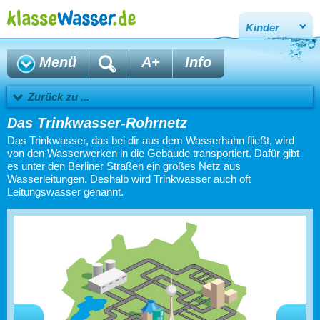
Kinder
Menü
A+
Info
Zurück zu ...
Das Trinkwasser-Rohrnetz
Das Trinkwasser, das bei dir aus dem Wasserhahn fließt, wird
von den Wasserwerken in die Gebäude transportiert. Dafür gibt
es unter den Berliner Straßen ein großes Netz aus
Wasserleitungen. Deshalb wird Trinkwasser auch oft
Leitungswasser genannt.