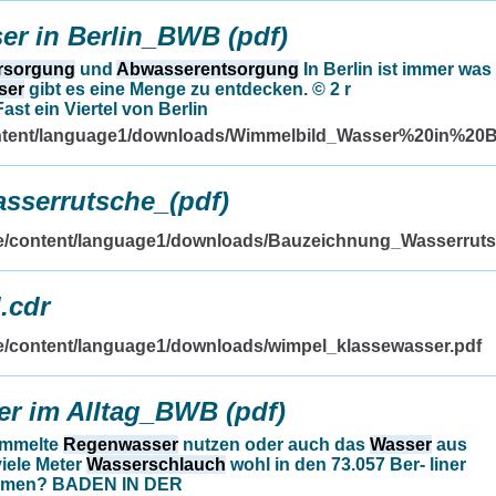
r in Berlin_BWB (pdf)
rsorgung
und
Abwasserentsorgung
In Berlin ist immer was
ser
gibt es eine Menge zu entdecken. © 2 r
ast ein Viertel von Berlin
content/language1/downloads/Wimmelbild_Wasser%20in%20
serrutsche_(pdf)
.de/content/language1/downloads/Bauzeichnung_Wasserrut
.cdr
de/content/language1/downloads/wimpel_klassewasser.pdf
r im Alltag_BWB (pdf)
ammelte
Regenwasser
nutzen oder auch das
Wasser
aus
viele Meter
Wasserschlauch
wohl in den 73.057 Ber- liner
mmen? BADEN IN DER