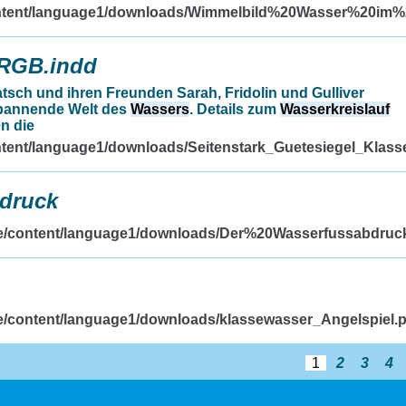
content/language1/downloads/Wimmelbild%20Wasser%20im
_RGB.indd
atsch und ihren Freunden Sarah, Fridolin und Gulliver
spannende Welt des
Wassers
. Details zum
Wasserkreislauf
n die
ontent/language1/downloads/Seitenstark_Guetesiegel_Klass
druck
.de/content/language1/downloads/Der%20Wasserfussabdruc
de/content/language1/downloads/klassewasser_Angelspiel.p
1
2
3
4