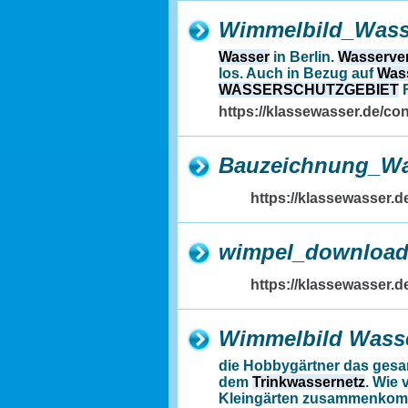
Wimmelbild_Wasse
Wasser
in Berlin.
Wasserve
los. Auch in Bezug auf
Was
WASSERSCHUTZGEBIET
F
https://klassewasser.de/
Bauzeichnung_Was
https://klassewasser
wimpel_download
https://klassewasser.
Wimmelbild Wasse
die Hobbygärtner das ges
dem
Trinkwassernetz
. Wie 
Kleingärten zusammenko