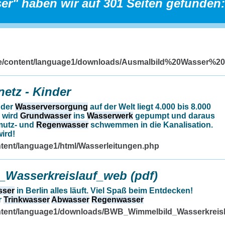
er" haben wir auf 301 Seiten gefunden:
.de/content/language1/downloads/Ausmalbild%20Wasser%20
etz - Kinder
 der
Wasserversorgung
auf der Welt liegt 4.000 bis 8.000
 wird
Grundwasser
ins
Wasserwerk
gepumpt und daraus
mutz- und
Regenwasser
schwemmen in die Kanalisation.
ird!
ntent/language1/html/Wasserleitungen.php
Wasserkreislauf_web (pdf)
sser
in Berlin alles läuft. Viel Spaß beim Entdecken!
r
Trinkwasser
Abwasser
Regenwasser
content/language1/downloads/BWB_Wimmelbild_Wasserkreis