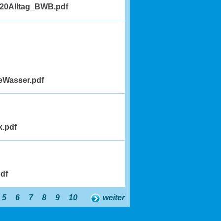
%20Alltag_BWB.pdf
eWasser.pdf
k.pdf
df
5
6
7
8
9
10
weiter