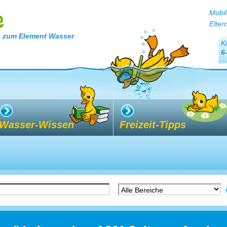
Mobil
Elter
 zum Element Wasser
K
6
Wasser-Wissen
Freizeit-Tipps