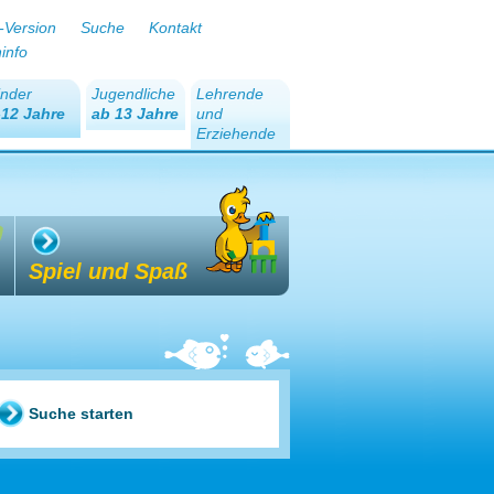
-Version
Suche
Kontakt
ninfo
inder
Jugendliche
Lehrende
-12 Jahre
ab 13 Jahre
und
Erziehende
Spiel und Spaß