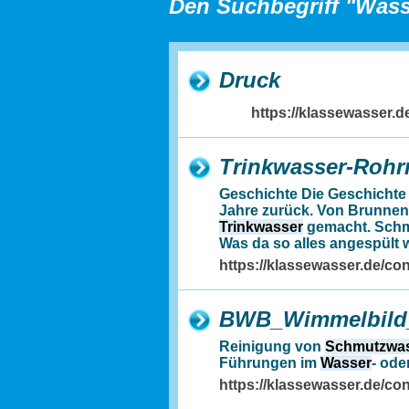
Den Suchbegriff "Wass
Druck
https://klassewasser
Trinkwasser-Rohrn
Geschichte Die Geschichte
Jahre zurück. Von Brunnen
Trinkwasser
gemacht. Sch
Was da so alles angespült w
https://klassewasser.de/co
BWB_Wimmelbild_
Reinigung von
Schmutzwa
Führungen im
Wasser
- ode
https://klassewasser.de/