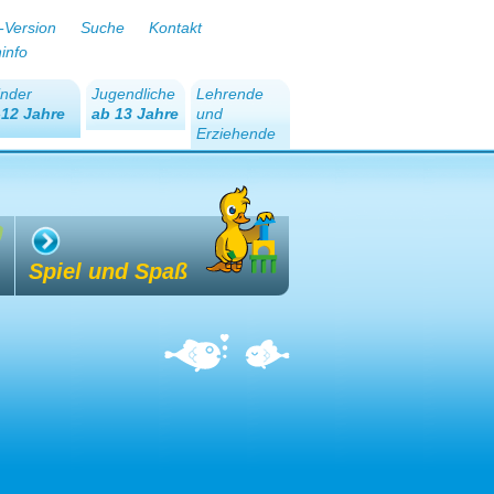
-Version
Suche
Kontakt
ninfo
inder
Jugendliche
Lehrende
-12 Jahre
ab 13 Jahre
und
Erziehende
Spiel und Spaß