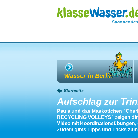
Spannendes
Wasser in Berlin
Startseite
Aufschlag zur Tri
Paula und das Maskottchen "Charly
RECYCLING VOLLEYS" zeigen dir t
Video mit Koordinationsübungen,
Zudem gibts Tipps und Tricks zum 