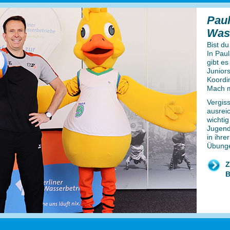
Paul
Was
Bist du
In Pau
gibt e
Junior
Koordin
Mach m
Vergiss
ausrei
wichtig
Jugend
in ihre
Übung
Z
B