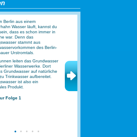
en
n Berlin aus einem
hahn Wasser läuft, kannst du
 sein, dass es schon immer in
he war. Denn das
gswasser stammt aus
asservorkommen des Berlin-
auer Urstromtals.
unnen leiten das Grundwasser
Berliner Wasserwerke. Dort
as Grundwasser auf natürliche
zu Trinkwasser aufbereitet.
swasser ist also ein
ales Produkt.
ur Folge 1