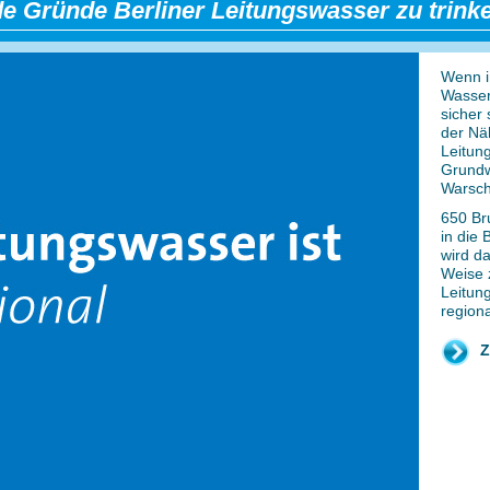
de Gründe Berliner Leitungswasser zu trink
Wenn i
Wasser
sicher
der Nä
Leitun
Grundw
Warsch
650 Br
in die 
wird d
Weise 
Leitung
region
Z