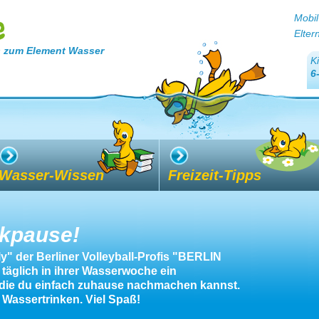
Mobil
Elter
 zum Element Wasser
K
6
Wasser-Wissen
Freizeit-Tipps
nkpause!
" der Berliner Volleyball-Profis "BERLIN
äglich in ihrer Wasserwoche ein
 die du einfach zuhause nachmachen kannst.
Wassertrinken. Viel Spaß!